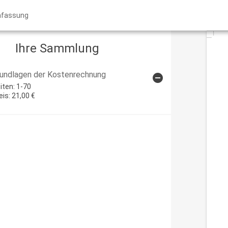
fassung
Ihre Sammlung
undlagen der Kostenrechnung
remove_circle
ARTIKEL "GRUNDLA
iten: 1-70
eis: 21,00 €
 -planung
rtrieb