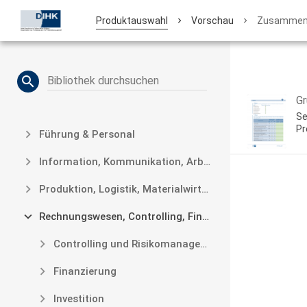
Produktauswahl
Vorschau
Zusammen
SUCHE
search
Gr
Se
Pr
Führung & Personal
Information, Kommunikation, Arbeitsorganisation und
Produktion, Logistik, Materialwirtschaft, Marketing, Ve
Rechnungswesen, Controlling, Finanzierung, Investition
Controlling und Risikomanagement
Finanzierung
Investition