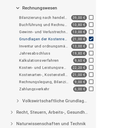
Rechnungswesen
Artikel "Bilanz
Bilanzierung nach handels- und steuerrechtlichen Rechnungslegungsvorschriften
39,00 €
Artikel "Buchfü
Buchführung und Rechnungslegungsvorschriften, Konzernrechnungslegung
10,80 €
Artikel "Gewinn
Gewinn- und Verlustrechnung
13,00 €
Artikel "Grundl
Grundlagen der Kostenrechnung
21,00 €
Artikel "Invent
Inventur und ordnungsmäßige Bewertung
13,00 €
Artikel "Jahres
Jahresabschluss
19,80 €
Artikel "Kalkul
Kalkulationsverfahren
9,60 €
Artikel "Kosten
Kosten- und Leistungsrechnung
22,20 €
Artikel "Kosten
Kostenarten-, Kostenstellen-, Kostenträgerrechnung
21,00 €
Artikel "Rechnu
Rechnungslegung, Bilanzierung und Jahresabschluss nach internationalen Vorschriften
9,00 €
Artikel "Zahlun
Zahlungsverkehr
6,00 €
Volkswirtschaftliche Grundlagen
Recht, Steuern, Arbeits-, Gesundheits-, Umweltschutz
Naturwissenschaften und Technik